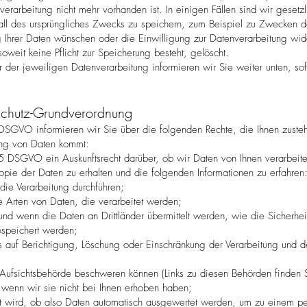
erarbeitung nicht mehr vorhanden ist. In einigen Fällen sind wir gesetzl
l des ursprüngliches Zwecks zu speichern, zum Beispiel zu Zwecken d
g Ihrer Daten wünschen oder die Einwilligung zur Datenverarbeitung wi
oweit keine Pflicht zur Speicherung besteht, gelöscht.
 der jeweiligen Datenverarbeitung informieren wir Sie weiter unten, sof
nschutz-Grundverordnung
SGVO informieren wir Sie über die folgenden Rechte, die Ihnen zustehe
tung von Daten kommt:
15 DSGVO ein Auskunftsrecht darüber, ob wir Daten von Ihnen verarbeiten
opie der Daten zu erhalten und die folgenden Informationen zu erfahren
ie Verarbeitung durchführen;
e Arten von Daten, die verarbeitet werden;
und wenn die Daten an Drittländer übermittelt werden, wie die Sicherhei
speichert werden;
s auf Berichtigung, Löschung oder Einschränkung der Verarbeitung und
 Aufsichtsbehörde beschweren können (Links zu diesen Behörden finden S
 wenn wir sie nicht bei Ihnen erhoben haben;
rt wird, ob also Daten automatisch ausgewertet werden, um zu einem per