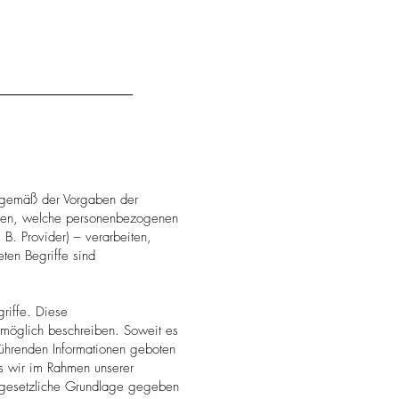
 gemäß der Vorgaben der
ren, welche personenbezogenen
 B. Provider) – verarbeiten,
ten Begriffe sind
riffe. Diese
e möglich beschreiben. Soweit es
erführenden Informationen geboten
ss wir im Rahmen unserer
 gesetzliche Grundlage gegeben