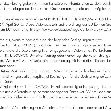
chutzerklärung geben wir Ihnen transparente Informationen zu den recht
 Rechtsgrundlagen der Datenschutz-Grundverordnung, die uns ermöglich
rifft, beziehen wir uns auf die VERORDNUNG (EU) 2016/679 DES
April 2016. Diese Datenschutz-Grundverordnung der EU können Sie se
um EU-Recht, unter
https://eur-lex.europa.eu/legal-content/DE/ALL
ten nur, wenn mindestens eine der folgenden Bedingungen zutrifft:
6 Absatz 1 lit. a DSGVO): Sie haben uns Ihre Einwilligung gegeben, Da
spiel wäre die Speicherung Ihrer eingegebenen Daten eines Kontaktformu
z 1 lit. b DSGVO): Um einen Vertrag oder vorvertragliche Verpflichtungen
ten. Wenn wir zum Beispiel einen Kaufvertrag mit Ihnen abschließen, b
rmationen.
 (Artikel 6 Absatz 1 lit. c DSGVO): Wenn wir einer rechtlichen Verpflicht
l sind wir gesetzlich verpflichtet Rechnungen für die Buchhaltung aufzuh
e Daten.
Artikel 6 Absatz 1 lit. f DSGVO): Im Falle berechtigter Interessen, die Ih
 wir uns die Verarbeitung personenbezogener Daten vor. Wir müssen zu
ebsite sicher und wirtschaftlich effizient betreiben zu können. Diese Ve
e die Wahrnehmung von Aufnahmen im öffentlichen Interesse und Ausü