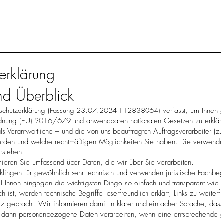
erklärung
nd Überblick
schutzerklärung (Fassung 23.07.2024-112838064) verfasst, um Ihnen
ordnung (EU) 2016/679
und anwendbaren nationalen Gesetzen zu erklä
ls Verantwortliche – und die von uns beauftragten Auftragsverarbeiter (z.
werden und welche rechtmäßigen Möglichkeiten Sie haben. Die verwende
rstehen.
ieren Sie umfassend über Daten, die wir über Sie verarbeiten.
klingen für gewöhnlich sehr technisch und verwenden juristische Fachbeg
ll Ihnen hingegen die wichtigsten Dinge so einfach und transparent wi
ch ist, werden technische Begriffe leserfreundlich erklärt, Links zu weit
z gebracht. Wir informieren damit in klarer und einfacher Sprache, da
ur dann personenbezogene Daten verarbeiten, wenn eine entsprechende