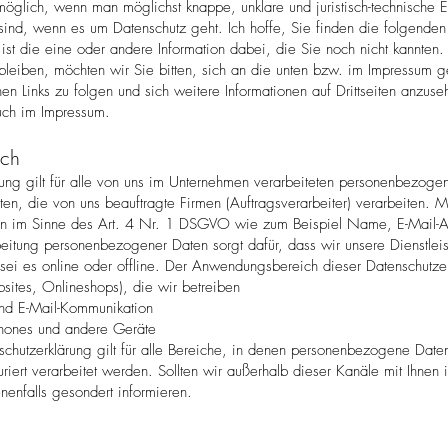
t möglich, wenn man möglichst knappe, unklare und juristisch-technische 
d sind, wenn es um Datenschutz geht. Ich hoffe, Sie finden die folgenden
t ist die eine oder andere Information dabei, die Sie noch nicht kannten.
eiben, möchten wir Sie bitten, sich an die unten bzw. im Impressum ge
 Links zu folgen und sich weitere Informationen auf Drittseiten anzuse
auch im Impressum.
ich
ung gilt für alle von uns im Unternehmen verarbeiteten personenbezogen
n, die von uns beauftragte Firmen (Auftragsverarbeiter) verarbeiten.
en im Sinne des Art. 4 Nr. 1 DSGVO wie zum Beispiel Name, E-Mail-Adr
beitung personenbezogener Daten sorgt dafür, dass wir unsere Dienstlei
ei es online oder offline. Der Anwendungsbereich dieser Datenschutzer
bsites, Onlineshops), die wir betreiben
und E-Mail-Kommunikation
phones und andere Geräte
schutzerklärung gilt für alle Bereiche, in denen personenbezogene Dat
uriert verarbeitet werden. Sollten wir außerhalb dieser Kanäle mit Ihnen 
enfalls gesondert informieren.