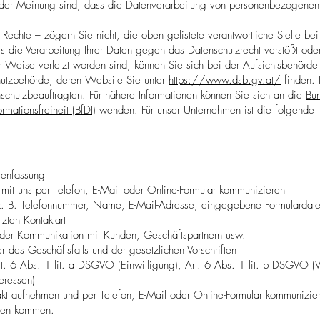
der Meinung sind, dass die Datenverarbeitung von personenbezogen
Rechte – zögern Sie nicht, die oben gelistete verantwortliche Stelle bei 
die Verarbeitung Ihrer Daten gegen das Datenschutzrecht verstößt oder 
r Weise verletzt worden sind, können Sie sich bei der Aufsichtsbehörde
hutzbehörde, deren Website Sie unter
https://www.dsb.gv.at/
finden. 
schutzbeauftragten. Für nähere Informationen können Sie sich an die
Bun
rmationsfreiheit (BfDI)
wenden. Für unser Unternehmen ist die folgende 
enfassung
e mit uns per Telefon, E-Mail oder Online-Formular kommunizieren
 z. B. Telefonnummer, Name, E-Mail-Adresse, eingegebene Formulardate
zten Kontaktart
er Kommunikation mit Kunden, Geschäftspartnern usw.
 des Geschäftsfalls und der gesetzlichen Vorschriften
t. 6 Abs. 1 lit. a DSGVO (Einwilligung), Art. 6 Abs. 1 lit. b DSGVO (Ver
eressen)
kt aufnehmen und per Telefon, E-Mail oder Online-Formular kommunizier
ten kommen.