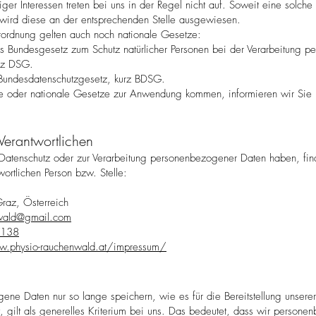
ger Interessen treten bei uns in der Regel nicht auf. Soweit eine solch
, wird diese an der entsprechenden Stelle ausgewiesen.
rordnung gelten auch noch nationale Gesetze:
das Bundesgesetz zum Schutz natürlicher Personen bei der Verarbeitung
urz DSG.
s Bundesdatenschutzgesetz, kurz BDSG.
le oder nationale Gesetze zur Anwendung kommen, informieren wir Sie 
Verantwortlichen
 Datenschutz oder zur Verarbeitung personenbezogener Daten haben, fi
ortlichen Person bzw. Stelle:
raz, Österreich
nwald@gmail.com
7138
w.physio-rauchenwald.at/impressum/
ne Daten nur so lange speichern, wie es für die Bereitstellung unserer
, gilt als generelles Kriterium bei uns. Das bedeutet, dass wir person