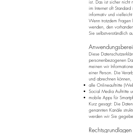
ist. Das ist sicher nich
im Internet oft Standar
informativ und vielleich
Wenn trotzdem Fragen bl
wenden, den vorhandenen
Sie selbstverständlich 
Anwendungsbere
Diese Datenschutzerklär
personenbezogenen Date
meinen wir Information
einer Person. Die Verar
und abrechnen können, s
alle Onlineauftritte (We
Social Media Auftritte 
mobile Apps für Smart
Kurz gesagt: Die Daten
genannten Kanäle strukt
werden wir Sie gegeben
Rechtsgrundlagen