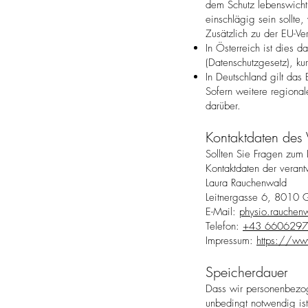
dem Schutz lebenswichti
einschlägig sein sollte
Zusätzlich zu der EU-Ve
In Österreich ist dies 
(Datenschutzgesetz), k
In Deutschland gilt da
Sofern weitere regiona
darüber.
Kontaktdaten des 
Sollten Sie Fragen zum
Kontaktdaten der verantw
Laura Rauchenwald
Leitnergasse 6, 8010 G
E-Mail:
physio.rauche
Telefon:
+43 660629
Impressum:
https://ww
Speicherdauer
Dass wir personenbezoge
unbedingt notwendig ist