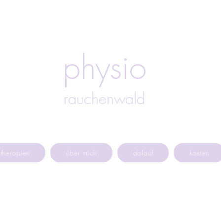
physio
rauchenwald
therapien
über mich
ablauf
kosten