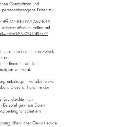
lichen Grundsätzen und
en, personenbezogene Daten zu
 EUROPÄISCHEN PARLAMENTS
lbstverständlich online auf
/?uri=celex%3A32016R0679
ten zu einem bestimmten Zweck
lars.
 mit Ihnen zu erfüllen,
enötigen wir vorab
ung unterliegen, verarbeiten wir
eben. Diese enthalten in der
re Grundrechte nicht
m Beispiel gewisse Daten
rarbeitung ist somit ein
bung öffentlicher Gewalt sowie