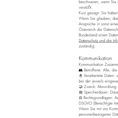
beschweren, wenn Sie 
verstößt.
Kurz gesagt: Sie haben 
Wenn Sie glauben, dass 
Ansprüche in sonst eine
Österreich die Datensc
Bundesland einen Daten
Datenschutz und die Info
zuständig:
Kommunikation
Kommunikation Zusamm
👥 Betroffene: Alle, di
📓 Verarbeitete Daten:
bei der jeweils eingeset
🤝 Zweck: Abwicklung d
📅 Speicherdauer: Dauer
⚖️ Rechtsgrundlagen: Ar
DSGVO (Berechtigte Int
Wenn Sie mit uns Konta
personenbezogener Da